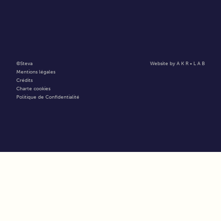
©Steva
Website by A K R • L A B
Mentions légales
Crédits
Charte cookies
Politique de Confidentialité