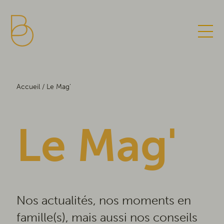
Centre de préférences de la confidentialité
Aller
Accueil / Le Mag'
au
contenu
principal
Le Mag'
Nos actualités, nos moments en
famille(s), mais aussi nos conseils