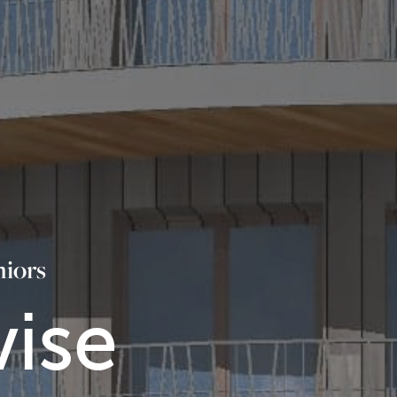
niors
vise