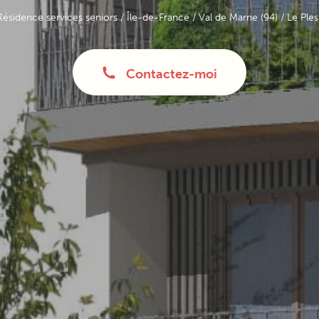
Résidence services seniors
/
Île-de-France
/
Val de Marne (94)
/ Le Ples
Contactez-moi