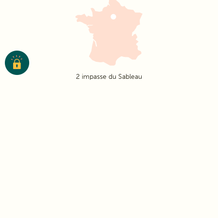
2 impasse du Sableau
85270 Notre-Dame-de-Riez
Voir sur la carte
Aides financières
- Allocation Personnalisée d’Autonomie (APA)
- Allocation Logement