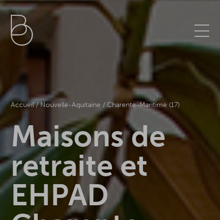
Aller
Centre de préférences de la confidentialité
au
contenu
principal
Accueil
/
Nouvelle-Aquitaine
/
Charente-Maritime (17)
Maisons de
retraite et
EHPAD